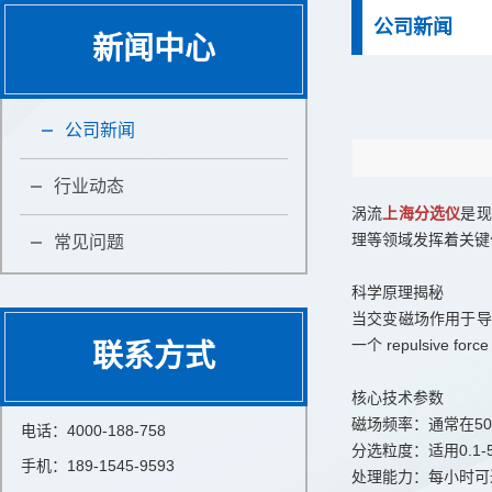
公司新闻
新闻中心
公司新闻
行业动态
涡流
上海分选仪
是现
理等领域发挥着关键
常见问题
科学原理揭秘
当交变磁场作用于导
一个 repulsi
联系方式
核心技术参数
磁场频率：通常在50-
电话：4000-188-758
分选粒度：适用0.1
手机：189-1545-9593
处理能力：每小时可达