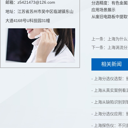
邮箱：z5421473@126.com
分选精度：有色金属
应用场景展示
地址：江苏省苏州市吴中区临湖镇东山
从废旧电路板中提取
大道4168号U科技园31幢
上一条：
上海为什么
下一条：
上海涡流分
相关新闻
- 上海分选仪选型
- 上海从真实案例
- 上海从缺陷识别
- 上海分选仪应用
- 上海探伤仪：不