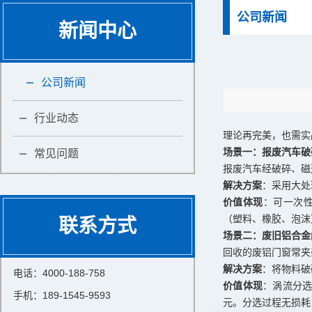
公司新闻
新闻中心
公司新闻
行业动态
理论再完美，也需实
场景一：报废汽车破碎
常见问题
报废汽车经破碎、磁
解决方案
：采用大处
价值体现
：可一次
（塑料、橡胶、泡沫
联系方式
场景二：废旧铝合金
回收的废铝门窗常夹
解决方案
：将物料破
电话：4000-188-758
价值体现
：涡流分选
手机：189-1545-9593
元。分选过程无损耗