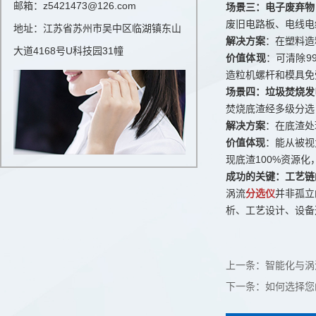
邮箱：z5421473@126.com
场景三：电子废弃物（
废旧电路板、电线电
地址：江苏省苏州市吴中区临湖镇东山
解决方案
：在塑料造
大道4168号U科技园31幢
价值体现
：可清除9
造粒机螺杆和模具免
场景四：垃圾焚烧发
焚烧底渣经多级分选
解决方案
：在底渣处
价值体现
：能从被视
现底渣100%资源
成功的关键：工艺链
涡流
分选仪
并非孤立
析、工艺设计、设备
上一条：
智能化与涡
下一条：
如何选择您