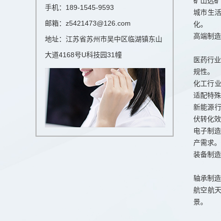
矿山选矿
手机：189-1545-9593
城市生
邮箱：z5421473@126.com
化。
高端制造
地址：江苏省苏州市吴中区临湖镇东山
大道4168号U科技园31幢
医药行业
规性。
化工行
适配特殊
新能源
伏转化效
电子制造
产需求。
装备制造
轴承制造
航空航天
景。