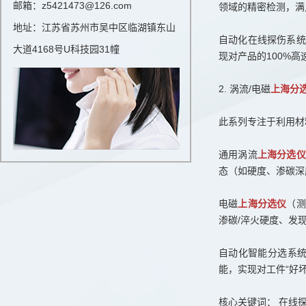
邮箱：z5421473@126.com
领域的精密检测，满
地址：江苏省苏州市吴中区临湖镇东山
自动化在线探伤系统
大道4168号U科技园31幢
现对产品的100%
2. 涡流/电磁
上海分
此系列专注于利用材
通用涡流
上海分选仪
态（如硬度、渗碳深
电磁
上海分选仪
（测
渗碳/淬火硬度、发
自动化智能分选系统
能，实现对工件“好
核心关键词： 在线